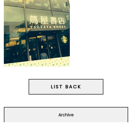
NEWS
BLOG
STYLE GALLERY
PRODUCT
RECRUIT
HAIR DESIGN FLOW
GUEST STYLE
LIST BACK
CUSTOMER VOICE
CONTACT
Archive