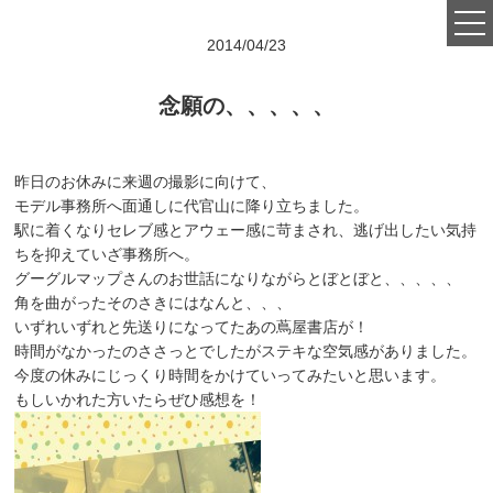
2014/04/23
念願の、、、、、
昨日のお休みに来週の撮影に向けて、
Feeling that beautiful
モデル事務所へ面通しに代官山に降り立ちました。
things are beautiful
駅に着くなりセレブ感とアウェー感に苛まされ、逃げ出したい気持
ちを抑えていざ事務所へ。
グーグルマップさんのお世話になりながらとぼとぼと、、、、、
CONCEPT
角を曲がったそのさきにはなんと、、、
いずれいずれと先送りになってたあの蔦屋書店が！
ABOUT
時間がなかったのささっとでしたがステキな空気感がありました。
今度の休みにじっくり時間をかけていってみたいと思います。
SALON INFO.
もしいかれた方いたらぜひ感想を！
PRICE
STAFF